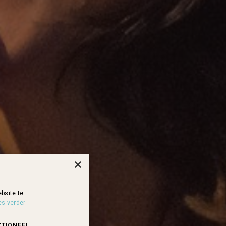
×
bsite te
es verder
CTIONEEL