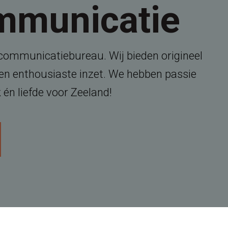
mmunicatie
 communicatiebureau. Wij bieden origineel
 en enthousiaste inzet. We hebben passie
én liefde voor Zeeland!