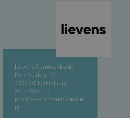
Lievens Communicatie
Park Veldzigt 71
4336 DX Middelburg
0118-655100
info@lievenscommunicatie.
nl