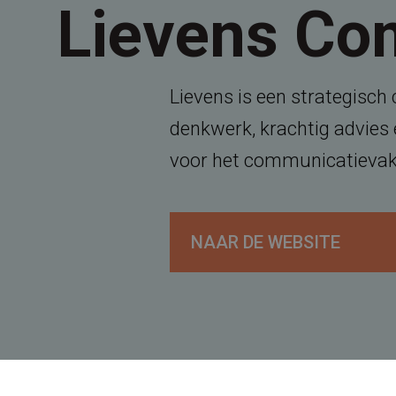
Lievens Co
Lievens is een strategisch
denkwerk, krachtig advies
voor het communicatievak 
NAAR DE WEBSITE