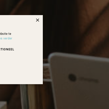
×
bsite te
es verder
CTIONEEL