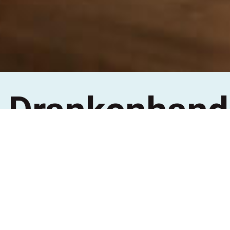
Drankenhand
Wauters
Wauters Hulst BV is importeur en
hoofdverdeler van de unieke
trappistenbieren Westmalle (BE), Rochefort