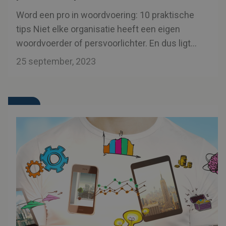
Word een pro in woordvoering: 10 praktische
tips Niet elke organisatie heeft een eigen
woordvoerder of persvoorlichter. En dus ligt
de verantwoordelijkheid voor de woordvoering
25 september, 2023
vaak bij de afdeling communicatie. Dat kan
betekenen dat je zelf een journalist te woord
staat, of ervoor zorgt dat je directeur, manager
of een interne vakspecialist goed voorbereid
de pers te woord staat. Lievens geeft je graag
tien praktische tips voor woordvoering!