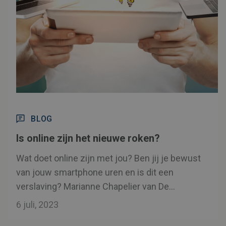
BLOG
Is online zijn het nieuwe roken?
Wat doet online zijn met jou? Ben jij je bewust
van jouw smartphone uren en is dit een
verslaving? Marianne Chapelier van De
Ideeënfabriek van Pieters gaat de uitdaging
6 juli, 2023
aan... Wat doe jij?