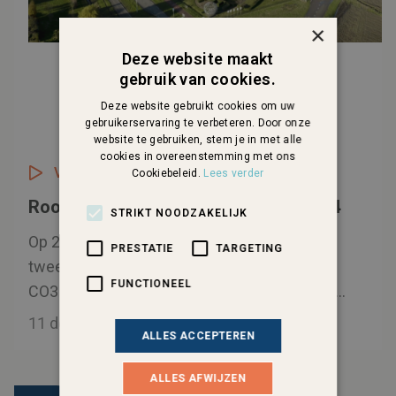
×
Deze website maakt
gebruik van cookies.
Deze website gebruikt cookies om uw
gebruikerservaring te verbeteren. Door onze
website te gebruiken, stem je in met alle
cookies in overeenstemming met ons
VIDEO
Cookiebeleid.
Lees verder
Rootzz Rendez-Vous Aftermovie 2024
STRIKT NOODZAKELIJK
Op 28 november 2024 organiseerden we de
PRESTATIE
TARGETING
tweede editie van Rootzz Rendez-Vous bij
FUNCTIONEEL
CO3 Campus in Terneuzen. Rendez-Vous is
hét evenement voor studenten en stagiairs,
11 december, 2024
ALLES ACCEPTEREN
met workshops zoals AI en ChatGPT, LinkedIn,
Canva en Ontdek je talent. Het was een
ALLES AFWIJZEN
geslaagde editie met meer dan 80