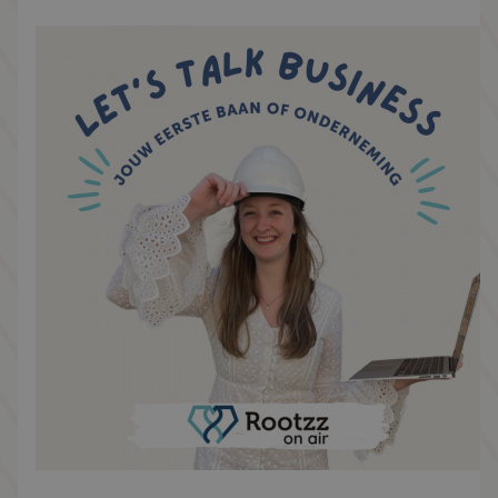
zoals “Het is helemaal niet erg als je nog geen
idee hebt wat je wilt gaan doen na je
opleiding”. Verder duiken we in het
succesverhaal van Tim, die nu zijn (huidige)
droombaan gevonden heeft bij Pure Blue én
licht Marieke toe wat werkgeluk écht inhoudt.