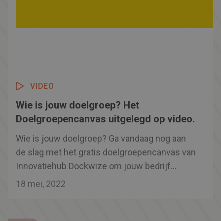
VIDEO
Wie is jouw doelgroep? Het
Doelgroepencanvas uitgelegd op video.
Wie is jouw doelgroep? Ga vandaag nog aan
de slag met het gratis doelgroepencanvas van
Innovatiehub Dockwize om jouw bedrijf
toekomstbestendig te maken. Dit canvas is
18 mei, 2022
slechts een van de onderdelen tijdens het
(gratis!) SOS-programma van Dockwize i.s.m.