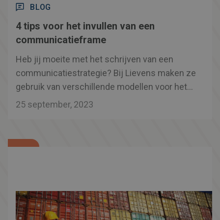
BLOG
4 tips voor het invullen van een
communicatieframe
Heb jij moeite met het schrijven van een
communicatiestrategie? Bij Lievens maken ze
gebruik van verschillende modellen voor het
ontwikkelen van een communicatiestrategie
25 september, 2023
voor hun cliënten. Bij elke opdracht checken
ze welke tool het beste past. Een van die tools
is het strategisch communicatieframe van
Betteke van Ruler. Wat kan je verwachten
tijdens het invullen van het frame? Ze geven
tips en praktijkvoorbeelden!