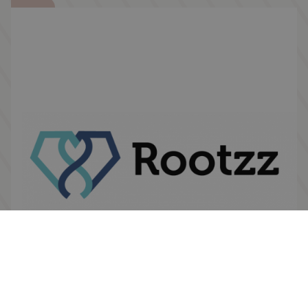
Provincie Zeeland. Vragen? Mail dan naar
businesscoach jeroen@dockwize.nl of ga
naar www.dockwize.nl/sos. Bekijk ook de
infographic met de download!