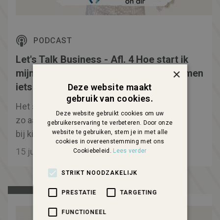
PODCAST
Let's Talk Business - Afl. 4 Hoe start ik
×
mijn eigen onderneming? | Is ondernemen
iets voor mij?
Deze website maakt
gebruik van cookies.
Het starten van een onderneming, het klinkt
Deze website gebruikt cookies om uw
zo aantrekkelijk... maar wat komt er allemaal
gebruikerservaring te verbeteren. Door onze
bij kijken? Begin je na je studie gelijk als
website te gebruiken, stem je in met alle
cookies in overeenstemming met ons
ondernemer of ga je toch eerst voor een baas
15 juli, 2022
Cookiebeleid.
Lees verder
aan de slag? Waar moet je rekening mee
STRIKT NOODZAKELIJK
houden wanneer je een onderneming wil
starten en wat heb je nodig om het te laten
PRESTATIE
TARGETING
slagen?
FUNCTIONEEL