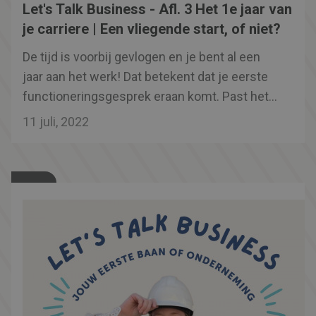
Let's Talk Business - Afl. 3 Het 1e jaar van
je carriere | Een vliegende start, of niet?
De tijd is voorbij gevlogen en je bent al een
jaar aan het werk! Dat betekent dat je eerste
functioneringsgesprek eraan komt. Past het
werk wat je doet ook bij de vacature waar je
11 juli, 2022
een jaar geleden op hebt gesolliciteerd? Wat
zijn je ambities en hoe ga je die bereiken? Ga
je in onderhandeling tijdens je
beoordelingsgesprek of is het tijd om opzoek
te gaan naar iets anders?