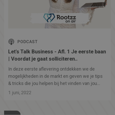
PODCAST
Let's Talk Business - Afl. 1 Je eerste baan
| Voordat je gaat solliciteren..
In deze eerste aflevering ontdekken we de
mogelijkheden in de markt en geven we je tips
& tricks die jou helpen bij het vinden van jouw
droombaan. Samen met onze host Isha
1 juni, 2022
Dauwe en onze gasten Marieke de Bruijckere
van Klikwerk en Tim Hoogers werkende bij
PureBlue Water beantwoorden we stellingen