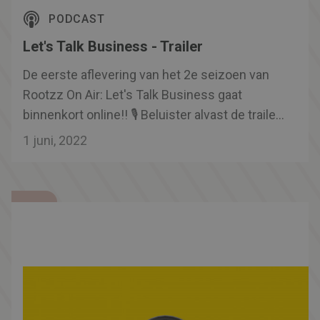
PODCAST
Let's Talk Business - Trailer
De eerste aflevering van het 2e seizoen van
Rootzz On Air: Let's Talk Business gaat
binnenkort online!! 🎙️ Beluister alvast de trailer
en houd de socials goed in de gaten!
1 juni, 2022