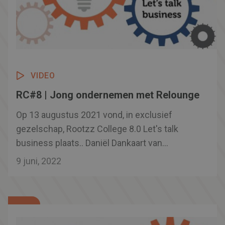
VIDEO
RC#8 | Jong ondernemen met Relounge
Op 13 augustus 2021 vond, in exclusief
gezelschap, Rootzz College 8.0 Let's talk
business plaats.. Daniël Dankaart van
Relounge neemt ons mee in zijn
9 juni, 2022
ondernemersverhaal. Hoe begin je met (jong)
ondernemen? Hoe ga je om met tegenslagen,
hoe zet je door? Luister naar een jonge,
enthousiaste ondernemer met een passie