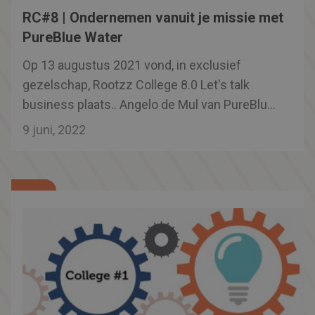
RC#8 | Ondernemen vanuit je missie met
PureBlue Water
Op 13 augustus 2021 vond, in exclusief
gezelschap, Rootzz College 8.0 Let's talk
business plaats.. Angelo de Mul van PureBlue
Water vertelt over maatschappelijk
9 juni, 2022
verantwoord ondernemen vanuit een missie.
"Wij zien de noodzaak voor een circulaire
economie en willen met onze kennis een
kunde een bijdrage leveren aan de toekomst
van water: met vernieuwende concepten,
hoogwaardige technologie, innovatieve
producten zijn wij klaar om impact te maken."
Een echt bedrijf met een purpose. Benieuwd
naar het verhaal achter dit gave bedrijf? Of wil