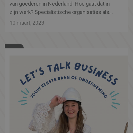
van goederen in Nederland. Hoe gaat dat in
zijn werk? Specialistische organisaties als
Customs Support weten van de hoed en de
10 maart, 2023
rand, en helpen vele bedrijven met dit
omvangrijke proces. Ook in Zeeuws-
Vlaanderen zijn ze actief.