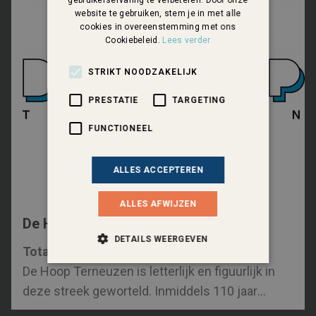
website te gebruiken, stem je in met alle
cookies in overeenstemming met ons
Cookiebeleid.
Lees verder
STRIKT NOODZAKELIJK
PRESTATIE
TARGETING
FUNCTIONEEL
ALLES ACCEPTEREN
ALLES AFWIJZEN
De Hoop Terneuzen
DETAILS WEERGEVEN
Totaalleverancier aan de bouw
De Hoop Terneuzen is letterlijk en figuurlijk in
deze streek geworteld. Inmiddels 110 jaar
jong, vinden wij dat de beste kwaliteiten van