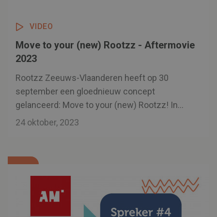
VIDEO
Move to your (new) Rootzz - Aftermovie
2023
Rootzz Zeeuws-Vlaanderen heeft op 30
september een gloednieuw concept
gelanceerd: Move to your (new) Rootzz! In
samenwerking met Onbegrensd Zeeuws-
24 oktober, 2023
Vlaanderen. Waar jongeren hun hart konden
ophalen en hun onbegrensde woondromen
werkelijkheid kunnen laten worden. Vele
partners waren aanwezig om
inspiratiesessies te voorzien en informatie te
geven aan de bezoekers over wonen in
Zeeuws-Vlaanderen! Bekijk snel de