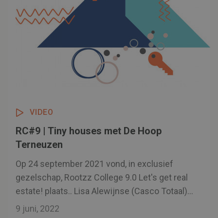
VIDEO
RC#9 | Tiny houses met De Hoop
Terneuzen
Op 24 september 2021 vond, in exclusief
gezelschap, Rootzz College 9.0 Let's get real
estate! plaats.. Lisa Alewijnse (Casco Totaal)
en Veronique Leeuwenburg (Logus - De Hoop)
9 juni, 2022