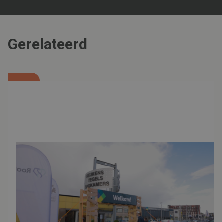
de Zeeuws-Vlaming; een harde werker met
een nuchtere betrokkenheid en trots op zijn
wortels, goed past bij datgene waar De Hoop
Gerelateerd
Terneuzen voor staat.
Werken bij De Hoop Terneuzen betekent
werken voor een concern met meer dan 40
dochterondernemingen in Nederland en
België. Daardoor is geen dag hetzelfde en kom
je iedere dag wel een nieuwe uitdaging tegen.
Je maakt van dichtbij mee hoe interessant het
is mee te werken aan nieuwe ontwikkelingen
binnen onze veelzijdige bedrijvengroep.
De Hoop Terneuzen slaagt er steeds weer in
nieuwe producten en diensten in een van