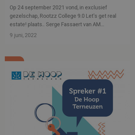
Op 24 september 2021 vond, in exclusief
gezelschap, Rootzz College 9.0 Let's get real
estate! plaats.. Serge Fassaert van AM
Zeeland vertelt over projectontwikkeling en
9 juni, 2022
nieuwbouw in Zeeuws-Vlaanderen, en wat er
mogelijk is voor starters in de wereld van de
nieuwbouw huizen.