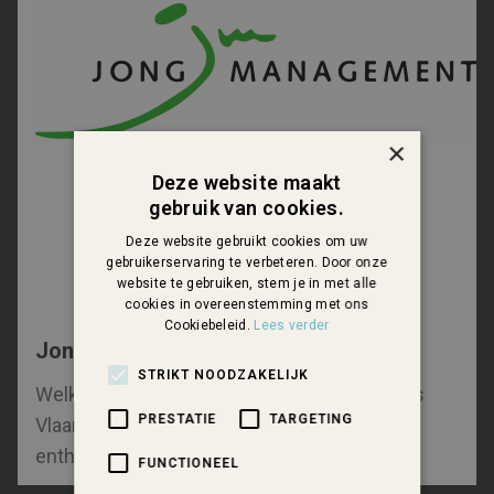
×
Deze website maakt
gebruik van cookies.
Deze website gebruikt cookies om uw
gebruikerservaring te verbeteren. Door onze
website te gebruiken, stem je in met alle
cookies in overeenstemming met ons
Cookiebeleid.
Lees verder
Jong Management
STRIKT NOODZAKELIJK
Welkom bij Jong Management kring Zeeuws
PRESTATIE
TARGETING
Vlaanderen. Onze kring bestaat uit
enthousiaste managers en ondernemers.
FUNCTIONEEL
Jong Management is een vereniging