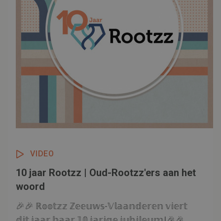
VIDEO
10 jaar Rootzz | Oud-Rootzz'ers aan het
woord
🎉🎉 ℝ𝕠𝕠𝕥𝕫𝕫 ℤ𝕖𝕖𝕦𝕨𝕤-𝕍𝕝𝕒𝕒𝕟𝕕𝕖𝕣𝕖𝕟 𝕧𝕚𝕖𝕣𝕥
𝕕𝕚𝕥 𝕛𝕒𝕒𝕣 𝕙𝕒𝕒𝕣 𝟙𝟘 𝕛𝕒𝕣𝕚𝕘𝕖 𝕛𝕦𝕓𝕚𝕝𝕖𝕦𝕞!🎉🎉