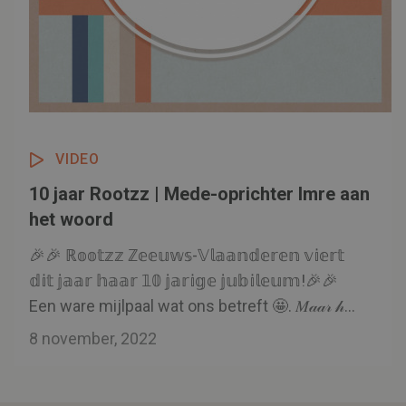
VIDEO
10 jaar Rootzz | Mede-oprichter Imre aan
het woord
🎉🎉 ℝ𝕠𝕠𝕥𝕫𝕫 ℤ𝕖𝕖𝕦𝕨𝕤-𝕍𝕝𝕒𝕒𝕟𝕕𝕖𝕣𝕖𝕟 𝕧𝕚𝕖𝕣𝕥
𝕕𝕚𝕥 𝕛𝕒𝕒𝕣 𝕙𝕒𝕒𝕣 𝟙𝟘 𝕛𝕒𝕣𝕚𝕘𝕖 𝕛𝕦𝕓𝕚𝕝𝕖𝕦𝕞!🎉🎉
Een ware mijlpaal wat ons betreft 🤩. 𝑀𝒶𝒶𝓇 𝒽𝑜𝑒
𝒾𝓈 𝑅𝑜𝑜𝓉𝓏𝓏 𝑒𝒾𝑔𝑒𝓃𝓁𝒾𝒿𝓀 𝑜𝓃𝓉𝓈𝓉𝒶𝒶𝓃? Een van de mede-
8 november, 2022
oprichters van Rootzz, Imre Dekker, vertelt
hierover meer in onderstaande video 👇🎉