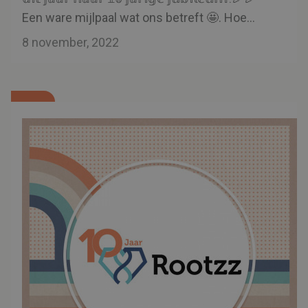
Een ware mijlpaal wat ons betreft 🤩. Hoe
kijken oud-Rootzz'ers terug op Rootzz? Bekijk
8 november, 2022
het in onderstaande video...