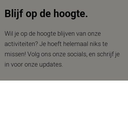
Blijf op de hoogte.
Wil je op de hoogte blijven van onze
activiteiten? Je hoeft helemaal niks te
missen! Volg ons onze socials, en schrijf je
in voor onze updates.
VOORNAAM
*