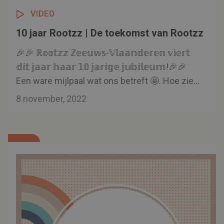
VIDEO
10 jaar Rootzz | De toekomst van Rootzz
🎉🎉 ℝ𝕠𝕠𝕥𝕫𝕫 ℤ𝕖𝕖𝕦𝕨𝕤-𝕍𝕝𝕒𝕒𝕟𝕕𝕖𝕣𝕖𝕟 𝕧𝕚𝕖𝕣𝕥
𝕕𝕚𝕥 𝕛𝕒𝕒𝕣 𝕙𝕒𝕒𝕣 𝟙𝟘 𝕛𝕒𝕣𝕚𝕘𝕖 𝕛𝕦𝕓𝕚𝕝𝕖𝕦𝕞!🎉🎉
Een ware mijlpaal wat ons betreft 🤩. Hoe ziet
de toekomst van Rootzz eruit, als je het aan
8 november, 2022
Rootzz'ers vraagt? Bekijk het in de video!