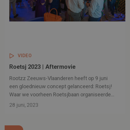
VIDEO
Roetsj 2023 | Aftermovie
Rootzz Zeeuws-Vlaanderen heeft op 9 juni
een gloednieuw concept gelanceerd: Roetsj!
Waar we voorheen Roetsjbaan organiseerden
in het Scheldetheater, organiseren we vanaf
28 juni, 2023
nu Roetsj. Iets nieuws, iets anders, iets
eigentijds. Bekijk snel de aftermovie van 2023.
Video gemaakt door Cows & Stars