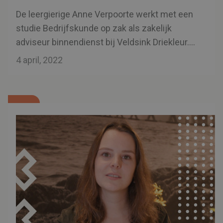
De leergierige Anne Verpoorte werkt met een
studie Bedrijfskunde op zak als zakelijk
adviseur binnendienst bij Veldsink Driekleur.
Ze neemt ons mee in haar werk en geeft een
4 april, 2022
kijkje in haar privéleven..