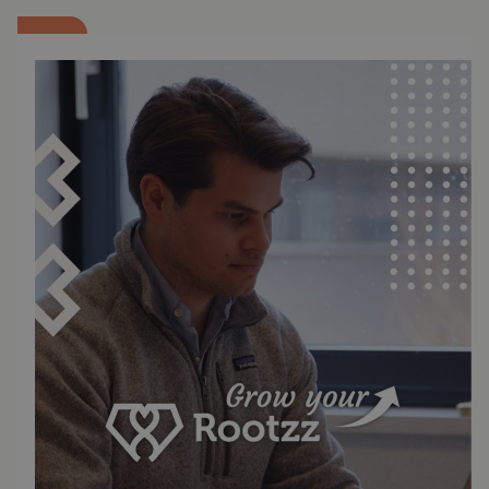
uitmuntende service. Trinseo heeft 19
productievestigingen wereldwijd. In Europa
bevinden zich de drie grootste productiesites
in Terneuzen, Stade en Schkopau (beide in
Duitsland). In Terneuzen zijn 460
medewerkers gevestigd, die zich
concentreren op de productie van LATEX,
Polystyreen, SAN en technische thermo-
plasten. Tevens is het Europese
ontwikkelscentrum voor Trinseo Plastics
gebaseerd in Terneuzen, wat ondersteund
wordt door 2 uitgebreide laboratoriums. Ook
alle logistieke activiteiten voor Europa zijn in
Terneuzen gevestigd. De producten van
Trinseo kennen een brede waaier aan
eindmarkten: automobiel-, elektrische,