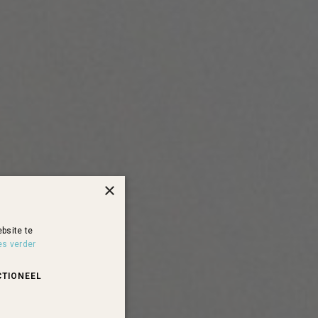
×
bsite te
es verder
CTIONEEL