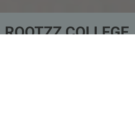
Rootzz Events
ROOTZZ COLLEGE
8.0 - Let's Talk
about Business
13-08-2021
FEYTER INDUSTRIAL SERVICES