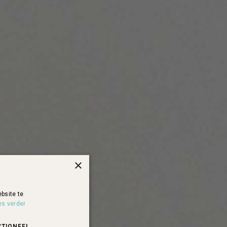
×
bsite te
es verder
CTIONEEL